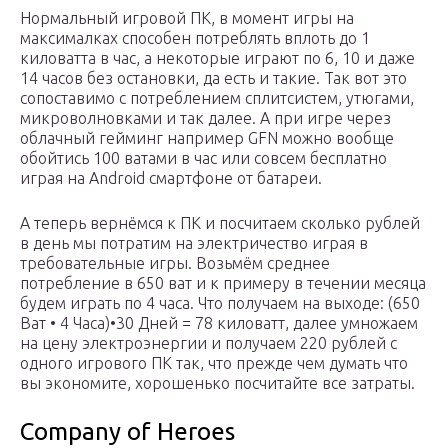
Нормальный игровой ПК, в момент игры на
максималках способен потреблять вплоть до 1
киловатта в час, а некоторые играют по 6, 10 и даже
14 часов без остановки, да есть и такие. Так вот это
сопоставимо с потреблением сплитсистем, утюгами,
микроволновками и так далее. А при игре через
облачный гейминг например GFN можно вообще
обойтись 100 ватами в час или совсем бесплатно
играя на Android смартфоне от батареи.
А теперь вернёмся к ПК и посчитаем сколько рублей
в день мы потратим на электричество играя в
требовательные игры. Возьмём среднее
потребление в 650 ват и к примеру в течении месяца
будем играть по 4 часа. Что получаем на выходе: (650
Ват • 4 Часа)•30 Дней = 78 киловатт, далее умножаем
на цену электроэнергии и получаем 220 рублей с
одного игрового ПК так, что прежде чем думать что
вы экономите, хорошенько посчитайте все затраты.
Company of Heroes