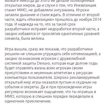
Bioware никогда до этого не делали полноценных
открытых миров, да и слухи о том, что Инквизиция
станет MMO, не добавляли энтузиазма. Игроки
затаили дыхание и стали ждать. В отличии от второй
части, ждать «Инквизицию» пришлось до ноября 2014
года. И надежда на то, что за такой срок
разработчики исправят недоработки второй части, а
заодно избавятся от проклятия однотипных уровней
сиквела, была велика.
Игра вышла, сразу же показав, что разработчики
решили не слишком утруждать себя оптимизацией, а
заодно познакомив игроком с дружелюбной
системой защиты Denuvo, которая еще долгие годы
будет отравлять жизнь всем игрокам своим
присутствием и неуемным аппетитам к ресурсам
компьютера пользователя. Широко рекламируемый
открытый мир игры оказался пустым и скудным на
события и секреты. Да и при прохождении игры
регулярно возникает ощущение, что ты играешь в
ММО, которую в спешном порядке переделали в
одиночное приключение.