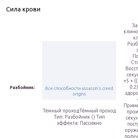
Сила крови
З
клин
к
Разб
П
Ст
Восс
секу
+5 + (
0.2
Разбойник:
Все способности assassin’s creed
здоро
origins
Прим
Тёмный проходТёмный проход
прои
Тип: Разбойник () Тип
секу
эффекта:
Пассивно
пост
оружи
получ