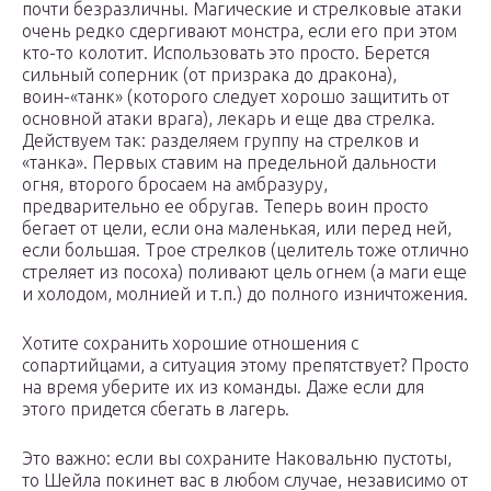
почти безразличны. Магические и стрелковые атаки
очень редко сдергивают монстра, если его при этом
кто-то колотит. Использовать это просто. Берется
сильный соперник (от призрака до дракона),
воин-«танк» (которого следует хорошо защитить от
основной атаки врага), лекарь и еще два стрелка.
Действуем так: разделяем группу на стрелков и
«танка». Первых ставим на предельной дальности
огня, второго бросаем на амбразуру,
предварительно ее обругав. Теперь воин просто
бегает от цели, если она маленькая, или перед ней,
если большая. Трое стрелков (целитель тоже отлично
стреляет из посоха) поливают цель огнем (а маги еще
и холодом, молнией и т.п.) до полного изничтожения.
Хотите сохранить хорошие отношения с
сопартийцами, а ситуация этому препятствует? Просто
на время уберите их из команды. Даже если для
этого придется сбегать в лагерь.
Это важно: если вы сохраните Наковальню пустоты,
то Шейла покинет вас в любом случае, независимо от