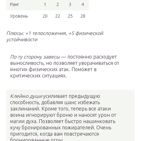
Ранг
1
2
3
4
Уровень
20
22
25
28
Плюсы: +1 телосложения, +5 физической
устойчивости
По ту сторону завесы
— постоянно расходует
выносливость, но позволяет уворачиваться от
многих физических атак. Поможет в
критических ситуациях.
Клеймо души
усиливает предыдущую
способность, добавляя шанс избежать
заклинаний. Кроме того, теперь все атаки
воина игнорируют броню и наносят урон от
магии духа. Позволяет быстро нашинковать
кучу бронированных пожирателей. Очень
пригодится, когда вам повстречаются
бронированные огры.