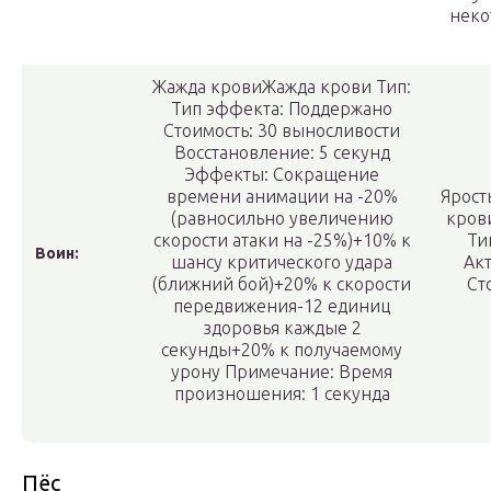
неко
Жажда кровиЖажда крови Тип:
Тип эффекта:
Поддержано
Стоимость:
30 выносливости
Восстановление:
5 секунд
Эффекты:
Сокращение
времени анимации на
-20%
Ярост
(равносильно увеличению
крови
скорости атаки на
-25%
)
+10% к
Ти
Воин:
шансу критического удара
Ак
(ближний бой)
+20% к скорости
Ст
передвижения
-12 единиц
здоровья каждые 2
секунды
+20% к получаемому
урону
Примечание:
Время
произношения: 1 секунда
Пёс