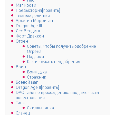
Пёс
Маг крови
Предыстория[править]
Темные делишки
Архетип Морриган
Dragon Age III
Лес Вендинг
Форт Драккон
Огрен
Советы, чтобы получить одобрение
Огрена
Подарки
Как избежать неодобрения
Воин
Воин духа
Стражник
Боевой маг
Dragon Age II[править]
DAO гайд по прохождению: вводные части
повествования
Танк
Скиллы танка
Сланец