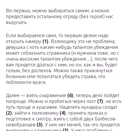
Во-первых, можно выбираться самим, а можно
предоставить остальному отряду (без героя!) нас
выручать.
Если выбираемся сами, то первым делом надо
открыть камеру
(1)
. Взломщику это не проблема;
девушка с хоть каким-нибудь талантом убеждения
может соблазнить стражника (и мужчина тоже, но с
очень
высоким талантом убеждения…), после чего
вам придется драться с ним, но он, как и вы, будет
голым, без доспехов. Можно также прикинуться
больным или попытаться убедить стража, что
поблизости враги.
Далее — взять снаряжение
(6)
, теперь дело пойдет
попроще. Можно и пробиться через пост
(7)
, но есть
путь проще и красивее. Нацепить мундиры солдат
(2)
, зайти к полковнику
(4)
, принять приказ о
подготовке к смотру, взять с собой двух балбесов-
новобранцев
(3)
. У них нет мечей, так что придется
выпросить у кладовщика
(5)
. У него проблемы с