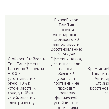
РывокРывок
Тип: Тип
эффекта:
Активировано
Стоимость:
20
выносливости
Восстановление:
30 секунд
СтойкостьСтойкость
Эффекты:
Атака,
Тип: Тип эффекта:
достигшая цели,
Пассивно
Эффекты:
наносит
Кромсание
+10% к
обычный
Тип: Тип
устойчивости к
уронЕсли
Активи
огню+10% к
противник не
Стоимо
устойчивости к
проходит
Восстано
холоду+10% к
проверку
се
устойчивости к
физической
электричеству
устойчивости
против силы