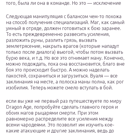
того, была ли она в команде. Но это — исключение
Следующая манипуляция с балансом чем-то похожа
на способ получения специализаций. Маг, как самый
умный в отряде, должен готовиться к бою заранее.
То есть преждевременно развесить усиления,
разложить руны, разлить грязь, вызвать
землетрясение, накрыть врагов (которые нападут
только после диалога) вьюгой, чтобы потом вызвать
бурю века, и т.д. Но все это отнимает ману. Конечно,
можно подождать, пока она восстановится, благо вне
боя это происходит быстро. А можно наделать
пакостей, сохраниться и загрузиться. Вуаля — все
заклинания на месте, а полоска маны полна, как рог
изобилия. Теперь можете смело вступать в бой.
если вы уже не первый раз путешествуете по миру
Dragon Age, попробуйте сделать главного героя и
обоих магов рыцарями смерти. При этом
равномерно распределите все усиления между
всеми чародеями. Это позволит им изучить кое-
какие атакующие и другие заклинания, ведь до