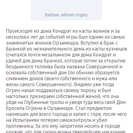
Batman: arkham origins
Происходит из дома Кондрат из касты воинов и за
несколько лет до событий игры был одним из самых
знаменитых воинов Орзаммара. Вступил в брак с
Бранкой из незначительного дома из касты кузнецов
(считался почти мезальянсом для дома Кондрат и
удачей для дома Бранки), которая потом за открытие
бездымного топлива была названа Совершенной и
основала собственный дом (по обычаю образуется
слиянием домов своего собственного и мужа или
жены самого Совершенного). Видимо уже тогда
Огрен начал поддаваться своему пороку и был
настолько презираем собственной женой, что она
уйдя на Глубинные тропы и уведя туда весь свой Дом
бросила Огрена в Орзаммаре. Стал предметом
насмешек для всего города и запил с горя, после чего
на Испытаниях потерял самоконтроль и убил
противника. За это ему запретили носить в городе
оружие, что для гнома-воина тяжелейшее наказание.