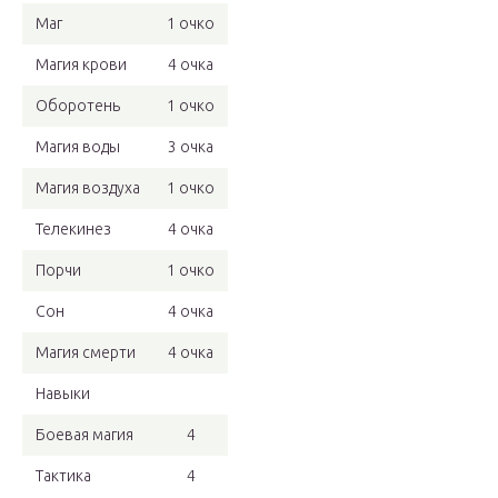
Маг
1 очко
Магия крови
4 очка
Оборотень
1 очко
Магия воды
3 очка
Магия воздуха
1 очко
Телекинез
4 очка
Порчи
1 очко
Сон
4 очка
Магия смерти
4 очка
Навыки
Боевая магия
4
Тактика
4