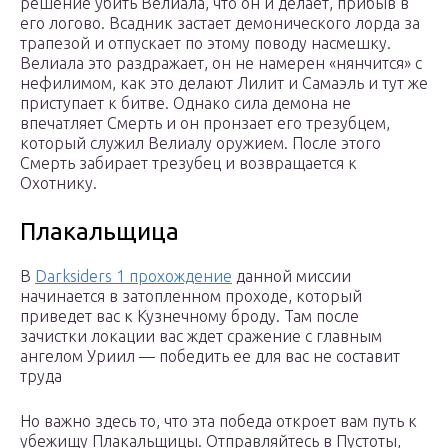
решение убить Велиала, что он и делает, прибыв в
его логово. Всадник застает демонического лорда за
трапезой и отпускает по этому поводу насмешку.
Велиала это раздражает, он не намерен «нянчится» с
нефилимом, как это делают Лилит и Самаэль и тут же
приступает к битве. Однако сила демона не
впечатляет Смерть и он пронзает его трезубцем,
который служил Велиалу оружием. После этого
Смерть забирает трезубец и возвращается к
Охотнику.
Плакальщица
В
Darksiders 1 прохождение
данной миссии
начинается в затопленном проходе, который
приведет вас к Кузнечному броду. Там после
зачистки локации вас ждет сражение с главным
ангелом Уриил — победить ее для вас не составит
труда
Но важно здесь то, что эта победа откроет вам путь к
убежищу Плакальщицы. Отправляйтесь в Пустоты,