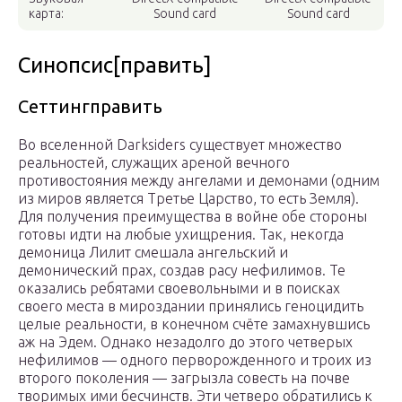
карта:
Sound card
Sound card
Синопсис[править]
Сеттингправить
Во вселенной Darksiders существует множество
реальностей, служащих ареной вечного
противостояния между ангелами и демонами (одним
из миров является Третье Царство, то есть Земля).
Для получения преимущества в войне обе стороны
готовы идти на любые ухищрения. Так, некогда
демоница Лилит смешала ангельский и
демонический прах, создав расу нефилимов. Те
оказались ребятами своевольными и в поисках
своего места в мироздании принялись геноцидить
целые реальности, в конечном счёте замахнувшись
аж на Эдем. Однако незадолго до этого четверых
нефилимов — одного перворожденного и троих из
второго поколения — загрызла совесть на почве
творимых ими бесчинств. Эти четверо обратились к