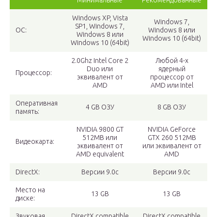
Минимальные
Рекомендованные
Windows XP, Vista
Windows 7,
SP1, Windows 7,
ОС:
Windows 8 или
Windows 8 или
Windows 10 (64bit)
Windows 10 (64bit)
2.0Ghz Intel Core 2
Любой 4-х
Duo или
ядерный
Процессор:
эквивалент от
процессор от
AMD
AMD или Intel
Оперативная
4 GB ОЗУ
8 GB ОЗУ
память:
NVIDIA 9800 GT
NVIDIA GeForce
512MB или
GTX 260 512MB
Видеокарта:
эквивалент от
или эквивалент от
AMD equivalent
AMD
DirectX:
Версии 9.0c
Версии 9.0c
Место на
13 GB
13 GB
диске:
Звуковая
DirectX compatible
DirectX compatible