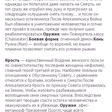
однажды он попытался даже напасть на Смерть, но
тот сразу же отрубил ему руку и пригрозил за
следующее ослушание снять голову… и после он
несколько остепенился.После Апокалипсиса Война
был обвинен в уничтожении человечества и сотню
лет провёл в оковах, прежде чем получил шанс
реабилитироваться.
Оружие
: меч Пожиратель хаоса
(Chaoseater).
Боевая форма
: огненный демон.
Конь
:
Руина (Ruin) — вообще-то вороной, но языки
пламени позволяют считать его условно рыжим.
Ярость
— единственный Всадник женского пола (и
по совместительству последняя женщина-нефилим),
главный герой третьей игры. Наиболее лояльна по
отношению к Обугленному Совету, с уважением
относится к братьям, особенно к Смерти.После
Апокалипсиса Ярость по приказу Совета отправилась
на Землю, чтобы изловить разбежавшиеся
воплощения семи смертных грехов. Впоследствии
помогает творцам спасти остатки человечества и
эвакуировать их в убежище.
Оружие
: эфес-
метаморф Презрение (Scorn), чаще всего