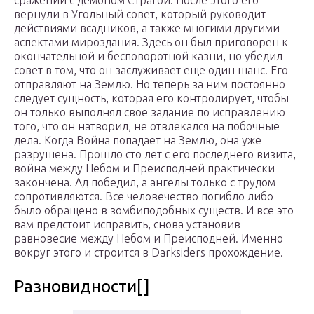
сражении с демоном Страгой. После этого его
вернули в Угольный совет, который руководит
действиями всадников, а также многими другими
аспектами мироздания. Здесь он был приговорен к
окончательной и бесповоротной казни, но убедил
совет в том, что он заслуживает еще один шанс. Его
отправляют на Землю. Но теперь за ним постоянно
следует сущность, которая его контролирует, чтобы
он только выполнял свое задание по исправлению
того, что он натворил, не отвлекался на побочные
дела. Когда Война попадает на Землю, она уже
разрушена. Прошло сто лет с его последнего визита,
война между Небом и Преисподней практически
закончена. Ад победил, а ангелы только с трудом
сопротивляются. Все человечество погибло либо
было обращено в зомбиподобных существ. И все это
вам предстоит исправить, снова установив
равновесие между Небом и Преисподней. Именно
вокруг этого и строится в Darksiders прохождение.
Разновидности[]