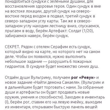
понадобиться сундуки с зелёными душами, для
восстановления здоровья героя. Один
сундук
в яме
на востоке локации, другой
сундук
на северо-
востоке перед входом в подвал, третий
сундук
в
северо-западном углу карты. Там же в северо-
западном углу находим лестницу вниз, спускаемся,
прыгаем в воду, берём
Артефакт: Солдат (1/20)
,
забираемся наверх, берём
сундук
.
СЕКРЕТ. Рядом с отелем Серафим есть сундук,
который видно на карте, но которого нет на самом
деле. Чтобы он появился, нужно выполнить
небольшое задание — разрушить 6 пожарных
гидрантов. В
сундуке
будет множество синих душ.
Отдаём души Вульгриму, получаем
рог «Ревун
» и
новое задание «Найти демона Самаеля». (Вульгрим и
в дальнейшем будет торговать с нами. За собранные
души и артефакты он будет продавать новые
оружия, умения и способности). Заходим в инвентарь
(I), берём рог, ставим его на левую ячейку, выходим
из инвентаря, открываем быструю панель вещей