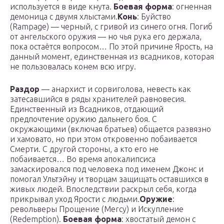
используется в виде кнута.
Боевая форма
: огненная
демоница с двумя хлыстами.
Конь
: Буйство
(Rampage) — черный, с гривой из синего огня. Погиб
от ангельского оружия — но чья рука его держала,
пока остаётся вопросом… По этой причине Ярость, на
данный момент, единственная из всадников, которая
не пользовалась конем всю игру.
Раздор
— анархист и сорвиголова, невесть как
затесавшийся в ряды хранителей равновесия.
Единственный из Всадников, отдающий
предпочтение оружию дальнего боя. С
окружающими (включая братьев) общается развязно
и хамовато, но при этом откровенно побаивается
Смерти. С другой стороны, а кто его не
побаивается… Во время апокалипсиса
замаскировался под человека под именем Джонс и
помогал Ультэйну и творцам защищать оставшихся в
живых людей. Впоследствии раскрыл себя, когда
прикрывал уход Ярости с людьми.
Оружие
:
револьверы Прощение (Mercy) и Искупление
(Redemption).
Боевая форма
: хвостатый демон с