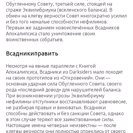
Обугленному Совету, третьей силе, стоящей на
страже Эквилибриума (вселенского баланса). В
обмен на клятву верности Совет многократно усилил
и без того немалые способности нефилимов.
Первым же заданием новоиспечённых Всадников
Апокалипсиса стало уничтожение своих
воинственных собратьев.
Всадникиправить
Несмотря на явные параллели с Книгой
Апокалипсиса, Всадники из Darksiders мало походят
на своих прототипов из «Откровений». Они —
основная ударная сила Обугленного Совета, своего
рода «последний довод» для нарушителей баланса.
При возникновении угрозы Эквилибриуму
нефилимы-отступники восстанавливают равновесие,
не разбирая правых и виноватых. Всадники
способны действовать и без санкции Совета, однако
в этом случае теряют все заимствованные силы.
Настоящие имена четверых неизвестны — после
клятвы верности они полностью отреклись от своего