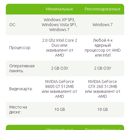
Минимальные
Рекомендованные
Windows XP SP3,
ОС:
Windows Vista SP1,
Windows 7
Windows 7
2.0 Ghz Intel Core 2
Любой 4-х
Duo или
ядерный
Процессор:
эквивалент от
процессор от AMD
AMD
или Intel
Оперативная
2 GB ОЗУ
2 GB ОЗУ
память:
NVIDIA GeForce
NVIDIA GeForce
8800 GT 512МБ
GTX 260 512MB
Видеокарта:
или эквивалент от
или эквивалент от
AMD
AMD
Место на
10 GB
10 GB
диске: