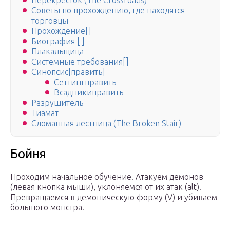
Перекрёсток (The Crossroads)
Советы по прохождению, где находятся
торговцы
Прохождение[]
Биография [ ]
Плакальщица
Системные требования[]
Синопсис[править]
Сеттингправить
Всадникиправить
Разрушитель
Тиамат
Сломанная лестница (The Broken Stair)
Бойня
Проходим начальное обучение. Атакуем демонов
(левая кнопка мыши), уклоняемся от их атак (alt).
Превращаемся в демоническую форму (V) и убиваем
большого монстра.