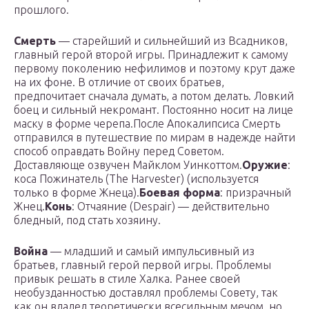
прошлого.
Смерть
— старейший и сильнейший из Всадников,
главный герой второй игры. Принадлежит к самому
первому поколению нефилимов и поэтому крут даже
на их фоне. В отличие от своих братьев,
предпочитает сначала думать, а потом делать. Ловкий
боец и сильный некромант. Постоянно носит на лице
маску в форме черепа.После Апокалипсиса Смерть
отправился в путешествие по мирам в надежде найти
способ оправдать Войну перед Советом.
Доставляюще озвучен Майклом Уинкоттом.
Оружие
:
коса Пожинатель (The Harvester) (используется
только в форме Жнеца).
Боевая форма
: призрачный
Жнец.
Конь
: Отчаяние (Despair) — действительно
бледный, под стать хозяину.
Война
— младший и самый импульсивный из
братьев, главный герой первой игры. Проблемы
привык решать в стиле Халка. Ранее своей
необузданностью доставлял проблемы Совету, так
как он владел теоретически всесильным мечом, но