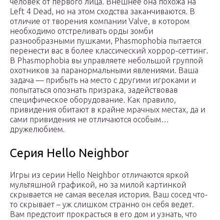
человек от первого лица. Внешнее она похожа на
Left 4 Dead, но на этом сходства заканчиваются. В
отличие от творения компании Valve, в котором
необходимо отстреливать орды зомби
разнообразными пушками, Phasmophobia пытается
перенести вас в более классический хоррор-сеттинг.
В Phasmophobia вы управляете небольшой группой
охотников за паранормальными явлениями. Ваша
задача — прибыть на место с другими игроками и
попытаться опознать призрака, задействовав
специфическое оборудование. Как правило,
привидения обитают в крайне мрачных местах, да и
сами привидения не отличаются особым…
дружелюбием.
Серия Hello Neighbor
Игры из серии Hello Neighbor отличаются яркой
мультяшной графикой, но за милой картинкой
скрывается не самая веселая история. Ваш сосед что-
то скрывает – уж слишком странно он себя ведет.
Вам предстоит прокрасться в его дом и узнать, что