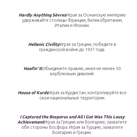
Hardly Anything Sèvres
Играя за Османскую империю
удерживайте столицы Франции, Великобритании,
Италии и Японии.
Hellenic Civility
Играя за Грецию, победите в
гражданской войне до 1937 года.
Hoofin’ It
Объедините Аравию, имея не менее 30
верблюжьих дивизий.
House of Kurds
Играя за Курдистан, контролируйте все
свои национальные территории.
I Captured the Bosporus and All I Got Was This Lousy
Achievement
Играя за Грецию или Болгарию, захватите
обе стороны Босфора. Играя за Турцию, захватите
Болгарию и Грецию.