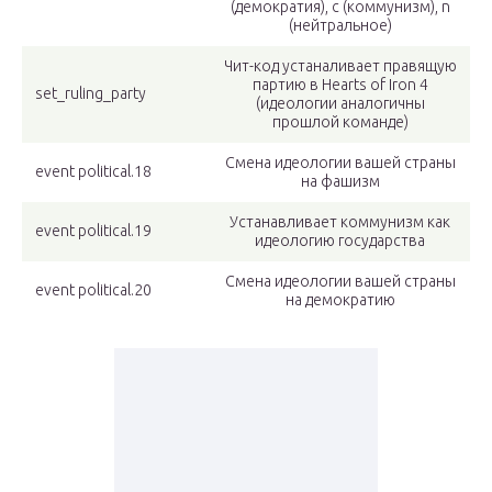
(демократия), c (коммунизм), n
(нейтральное)
Чит-код устаналивает правящую
партию в Hearts of Iron 4
set_ruling_party
(идеологии аналогичны
прошлой команде)
Смена идеологии вашей страны
event political.18
на фашизм
Устанавливает коммунизм как
event political.19
идеологию государства
Смена идеологии вашей страны
event political.20
на демократию