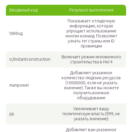
Вводимый код
Результат выполнения
Показывает отладочную
информацию, которая
упрощает использование
tdebug
многих команд. Позволяет
узнать тег страны или ID
провинции
Включает режим мгновенного
ic/instantconstruction
строительства в HoI 4
Добавляет указанное
количество людских ресурсов
(10000000, если не указать
manpower
значение). Также вы можете
получить военное
оборудование
Увеличивает вашу
pp
политическую власть (999, не
указать значение)
Добавляет вам указанное