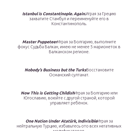
Istanbul is Constantinople. Again.
Играя за Грецию
захватите Стамбул и переименуйте его в
Константинополь.
Master Puppeteer
Играя за Болгарию, выполните
фокус Судьба Балкан, имею не менее 5 марионеток в
Балканском регионе.
Nobody’s Business but the Turks
Восстановите
Османский султанат.
Now This is Getting Childish
Играя за Болгарию или
Югославию, воюйте с другой страной, которой
управляет ребёнок.
One Nation Under Atatürk, Indivisible
Играя за
нейтральную Турцию, избавьтесь ото всех негативных