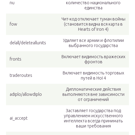
nu
количество национального
единства
Чит-код отключает туман войны
fow
(становится видна вся карта в
Hearts of Iron 4)
Удаляет все армии и флотилии
delall/deleteallunits
выбранного государства
Включает видимость вражеских
fronts
фронтов
Включает видимость торговых
traderoutes
путей в HoI 4
Дипломатические действия
adiplo/allowdiplo
выполняются вне зависимости
от ограничений
Заставляет государства под
управлением искусственного
ai_accept
интеллекта всегда принимать
ваши требования