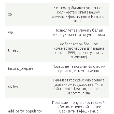
Чит-код добавляет указанное
количество опыта вашим
xp
армиям и флотилиям в Hearts of
Iron 4
Позволяет заключить белый
wp
мир с указанным государством
Добавляет выбранное
количество угрозы для вашей
threat
страны (999, если не указать
значение)
Позволяет высадкам флотилий
instant_prepare
происходить мгновенно
Начинает гражданскую войну в
указанном государстве. Типы
civilwar
войн в HoI 4: fascism, democratic
и communism
Повышает популярность какой-
либо политической партии.
add_party_popularity
Варианты: f (фашизм), d