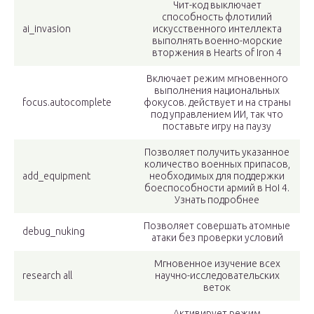
Чит-код выключает
способность флотилий
ai_invasion
искусственного интеллекта
выполнять военно-морские
вторжения в Hearts of Iron 4
Включает режим мгновенного
выполнения национальных
focus.autocomplete
фокусов. действует и на страны
под управлением ИИ, так что
поставьте игру на паузу
Позволяет получить указанное
количество военных припасов,
add_equipment
необходимых для поддержки
боеспособности армий в HoI 4.
Узнать подробнее
Позволяет совершать атомные
debug_nuking
атаки без проверки условий
Мгновенное изучение всех
research all
научно-исследовательских
веток
Активирует режим