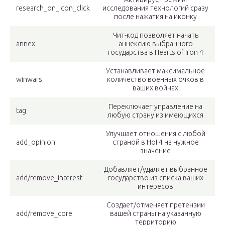
research_on_icon_click
исследования технологий сразу
после нажатия на иконку
Чит-код позволяет начать
annex
аннексию выбранного
государства в Hearts of Iron 4
Устанавливает максимальное
winwars
количество военных очков в
ваших войнах
Переключает управление на
tag
любую страну из имеющихся
Улучшает отношения с любой
add_opinion
страной в HoI 4 на нужное
значение
Добавляет/удаляет выбранное
add/remove_interest
государство из списка ваших
интересов
Создает/отменяет претензии
add/remove_core
вашей страны на указанную
территорию