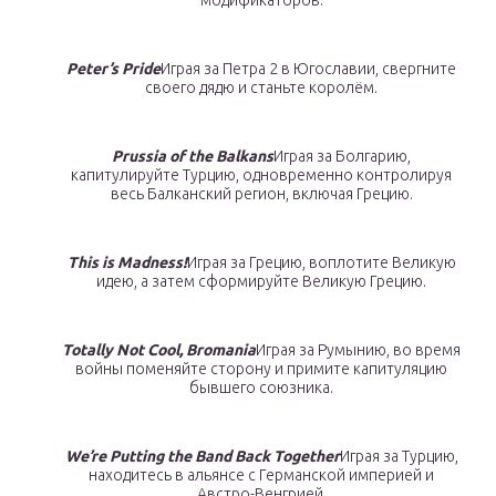
модификаторов.
Peter’s Pride
Играя за Петра 2 в Югославии, свергните
своего дядю и станьте королём.
Prussia of the Balkans
Играя за Болгарию,
капитулируйте Турцию, одновременно контролируя
весь Балканский регион, включая Грецию.
This is Madness!
Играя за Грецию, воплотите Великую
идею, а затем сформируйте Великую Грецию.
Totally Not Cool, Bromania
Играя за Румынию, во время
войны поменяйте сторону и примите капитуляцию
бывшего союзника.
We’re Putting the Band Back Together
Играя за Турцию,
находитесь в альянсе с Германской империей и
Австро-Венгрией.